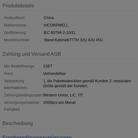
Produktdetails
Herkunftsort:
China
Markenname:
HICORPWELL
Zertifizierung:
IEC 60794-2-10/11
Modellnummer:
Stand-Kabinett FTTH 32U 42U 45U
Zahlung und Versand AGB
Min Bestellmenge:
1SET
Preis:
Verhandelbar
Verpackung
1, die Paketmaterialien gemäß Kunden 2. verpacken
Größe gemäß der Kunden;
Informationen:
Zahlungsbedingungen:
Western Union, L/C, T/T
Versorgungsmaterial-
2000pcs pro Monat
Fähigkeit:
Beschreibung
Faserbeendigungsausrüstungen