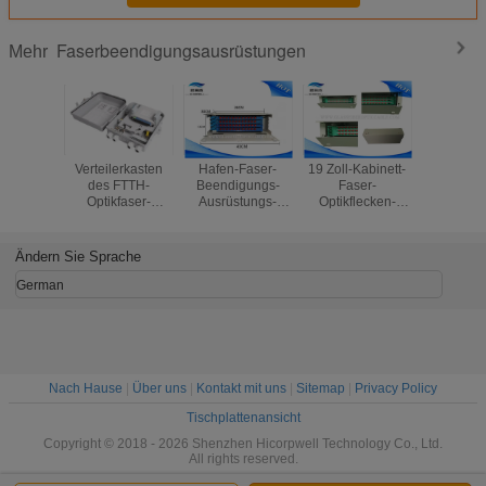
Faserbeendigungsausrüstungen
Mehr
Verteilerkasten
Hafen-Faser-
19 Zoll-Kabinett-
Weiße FTT
des FTTH-
Beendigungs-
Faser-
Faser-Scha
Optikfaser-
Ausrüstungs-
Optikflecken-
144 Schal
Beendigungs-
Faser-Optikspleiß-
Kasten, Hafen-
der Haf
Teiler-
Behälter FC 48 für
optischer Verteiler
mit FC-Ad
Ausrüstungen/1x32
FTTX-Systeme
des Gestell-Berg-
Ändern Sie Sprache
36
German
Nach Hause
|
Über uns
|
Kontakt mit uns
|
Sitemap
|
Privacy Policy
Tischplattenansicht
Copyright © 2018 - 2026 Shenzhen Hicorpwell Technology Co., Ltd.
All rights reserved.