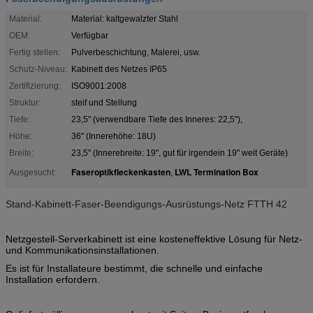
Material:
Material: kaltgewalzter Stahl
OEM:
Verfügbar
Fertig stellen:
Pulverbeschichtung, Malerei, usw.
Schutz-Niveau:
Kabinett des Netzes IP65
Zertifizierung:
ISO9001:2008
Struktur:
steif und Stellung
Tiefe:
23,5" (verwendbare Tiefe des Inneres: 22,5"),
Höhe:
36" (Innerehöhe: 18U)
Breite:
23,5" (Innerebreite: 19", gut für irgendein 19" weit Geräte)
Faseroptikfleckenkasten
LWL Termination Box
Ausgesucht:
,
Stand-Kabinett-Faser-Beendigungs-Ausrüstungs-Netz FTTH 42
Netzgestell-Serverkabinett ist eine kosteneffektive Lösung für Netz-
und Kommunikationsinstallationen.
Es ist für Installateure bestimmt, die schnelle und einfache
Installation erfordern.